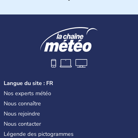
Les différents peuples ayant occupé l'Inde sont à l'origine
de 4 religions : l'hindouisme, le bouddhisme, le jaïnisme
et le sikhisme. Suite à l'arrivée des européens au XVIème
siècle, l'Inde reste sous la domination de l'empire
britannique jusqu'à l'obtention de son indépendance en
1947. Le Taj Mahal, mausolée construit par un empereur
en l'honneur de son épouse, a été édifié dans les années
1640 et est aujourd'hui considéré comme l'une des 7
merveilles du monde.
Langue du site : FR
Nos experts météo
Nous connaître
Nous rejoindre
Nous contacter
Légende des pictogrammes