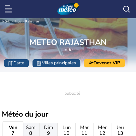
Météo
Inde
Rajasthan
METEO RAJASTHAN
Inde
Carte
Villes principales
Devenez VIP
Météo
du jour
Ven
Sam
Dim
Lun
Mar
Mer
Jeu
7
8
9
10
11
12
13