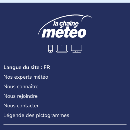
de 4 religions : l'hindouisme, le bouddhisme, le jaïnisme
et le sikhisme. Suite à l'arrivée des européens au XVIème
siècle, l'Inde reste sous la domination de l'empire
britannique jusqu'à l'obtention de son indépendance en
1947. Le Taj Mahal, mausolée construit par un empereur
en l'honneur de son épouse, a été édifié dans les années
1640 et est aujourd'hui considéré comme l'une des 7
merveilles du monde.
Langue du site : FR
Nos experts météo
Nous connaître
Nous rejoindre
Nous contacter
Légende des pictogrammes