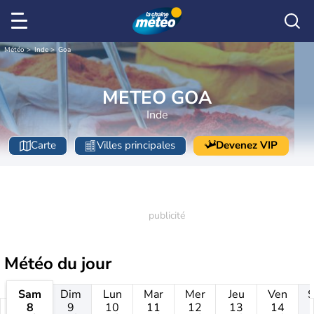
Météo
Inde
Goa
METEO GOA
Inde
Carte
Villes principales
Devenez VIP
Météo
du jour
Sam
Dim
Lun
Mar
Mer
Jeu
Ven
8
9
10
11
12
13
14