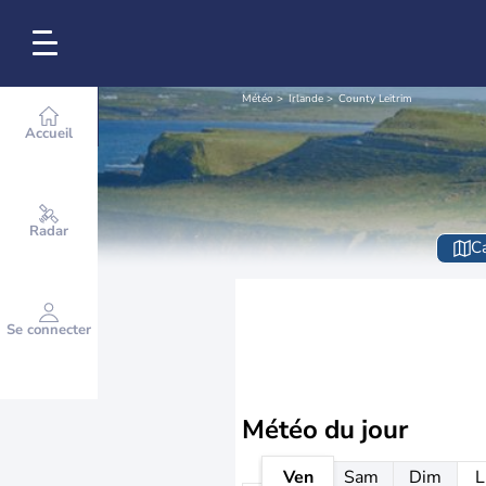
Météo
Irlande
County Leitrim
Accueil
Radar
Ca
Se connecter
Météo
du jour
Ven
Sam
Dim
L