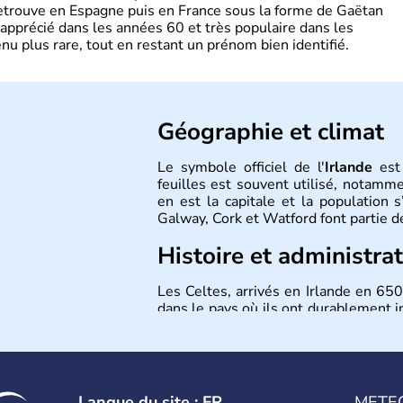
retrouve en Espagne puis en France sous la forme de Gaëtan
 apprécié dans les années 60 et très populaire dans les
nu plus rare, tout en restant un prénom bien identifié.
Géographie et climat
Le symbole officiel de l'
Irlande
est 
feuilles est souvent utilisé, notamme
en est la capitale et la population s
Galway, Cork et Watford font partie d
Histoire et administra
Les Celtes, arrivés en Irlande en 650
dans le pays où ils ont durablement 
cruelles difficultés économiques, l
plan de sauvetage du FMI. L'Irlande
1973.
Langue du site : FR
METE