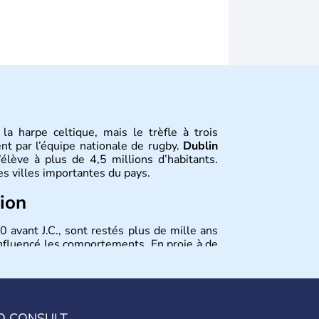
la harpe celtique, mais le trèfle à trois
nt par l’équipe nationale de rugby.
Dublin
’élève à plus de 4,5 millions d’habitants.
es villes importantes du pays.
tion
0 avant J.C., sont restés plus de mille ans
influencé les comportements. En proie à de
e pays a bénéficié en novembre 2010 d'un
 est membre de l'Union européenne depuis
O CONSULT