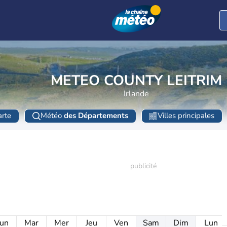
METEO COUNTY LEITRIM
Irlande
rte
Météo
des Départements
Villes principales
un
Mar
Mer
Jeu
Ven
Sam
Dim
Lun