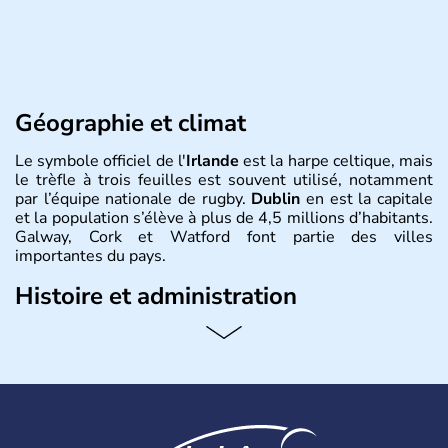
Géographie et climat
Le symbole officiel de l'
Irlande
est la harpe celtique, mais
le trèfle à trois feuilles est souvent utilisé, notamment
par l’équipe nationale de rugby.
Dublin
en est la capitale
et la population s’élève à plus de 4,5 millions d’habitants.
Galway, Cork et Watford font partie des villes
importantes du pays.
Histoire et administration
Les Celtes, arrivés en Irlande en 6500 avant J.C., sont
restés plus de mille ans dans le pays où ils ont
durablement influencé les comportements. En proie à de
cruelles difficultés économiques, le pays a bénéficié en
novembre 2010 d'un plan de sauvetage du FMI. L'Irlande
est membre de l'Union européenne depuis 1973.