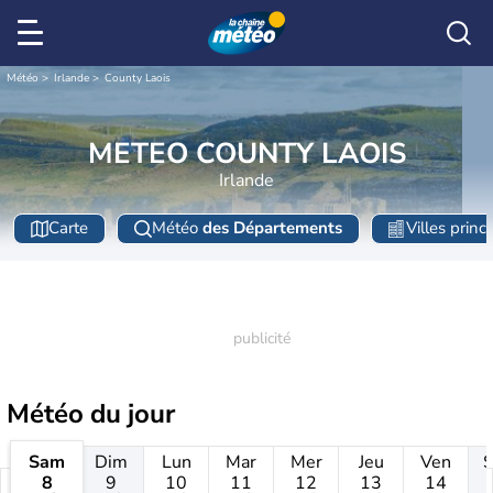
Météo
Irlande
County Laois
METEO COUNTY LAOIS
Irlande
Carte
Météo
des Départements
Villes princ
Météo
du jour
Sam
Dim
Lun
Mar
Mer
Jeu
Ven
8
9
10
11
12
13
14