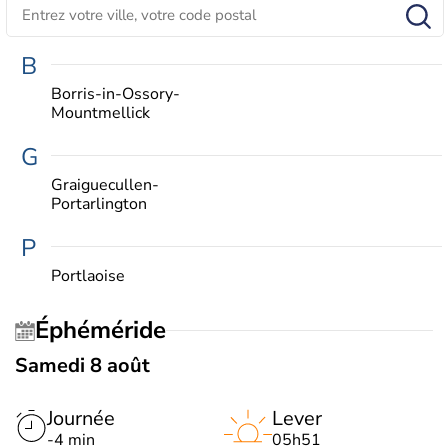
B
Borris-in-Ossory-
Mountmellick
G
Graiguecullen-
Portarlington
P
Portlaoise
Éphéméride
Samedi 8 août
Journée
Lever
-4 min
05h51