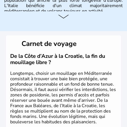
population qui affiche la plus forte longévité d'Europe.
L'Italie bénéficie d'un climat majoritairement
méditerranéen et de volcans toujours en activité.
Histoire et administration
L'Italie est à la base composée de plusieurs civilisations
qui ont contribué à la fondation de Rome au VIIIe siècle
Carnet de voyage
avant J.C. A la suite d'invasions barbares, l'Empire Romain
d'Occident s'effondre au Vème siècle. Le royaume d'Italie
est proclamé en 1861, Rome est annexée en 1870 et
De la Côte d’Azur à la Croatie, la fin du
devient sa capitale officielle. Il faudra attendre 1946 pour
mouillage libre ?
qu'un référendum mette fin à la loyauté contraignant à
l'exile la famille royale. La république italienne est alors
Longtemps, choisir un mouillage en Méditerranée
proclamée.
consistait à trouver une baie bien protégée, une
profondeur raisonnable et un fond de bonne tenue.
Désormais, il faut aussi vérifier les interdictions, les
zones de posidonie, les permis d’accès et parfois
réserver une bouée avant même d’arriver. De la
France aux Baléares, de l’Italie à la Croatie, les
règles se multiplient au nom de la protection des
fonds marins. Une évolution légitime, mais qui
bouleverse les habitudes des plaisanciers.