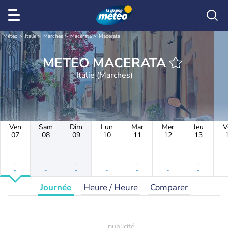
Météo
Italie
Marches
Macerata
Macerata
METEO MACERATA
Italie (Marches)
Ven
Sam
Dim
Lun
Mar
Mer
Jeu
V
07
08
09
10
11
12
13
-
-
-
-
-
-
-
-
-
-
-
-
-
-
Journée
Heure / Heure
Comparer