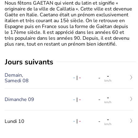
Nous fêtons GAETAN qui vient du latin et signifie «
originaire de la ville de Caillatia ». Cette ville est devenue
Gaëte en Italie. Caetano était un prénom exclusivement
italien et très courant au 15è siècle. On le retrouve en
Espagne puis en France sous la forme de Gaëtan depuis
le 17ème siècle. Il est apprécié dans les années 60 et
très populaire dans les années 90. Depuis, il est devenu
plus rare, tout en restant un prénom bien identifié.
jours suivants
Demain,
-
-
|
-
-
Samedi 08
km/h
-
-
|
-
Dimanche 09
-
km/h
-
-
|
-
Lundi 10
-
km/h