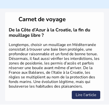
de grandes étendues vinicoles. L’élevage bovin procure
de nombreuses ressources économiques dans la région.
Cimenteries, pétrole et textiles sont les autres industries
phare du
Latium
, porté par ailleurs par une forte activité
Carnet de voyage
touristique grâce à
Rome
.
De la Côte d’Azur à la Croatie, la fin du
mouillage libre ?
Longtemps, choisir un mouillage en Méditerranée
consistait à trouver une baie bien protégée, une
profondeur raisonnable et un fond de bonne tenue.
Désormais, il faut aussi vérifier les interdictions, les
zones de posidonie, les permis d’accès et parfois
réserver une bouée avant même d’arriver. De la
France aux Baléares, de l’Italie à la Croatie, les
règles se multiplient au nom de la protection des
fonds marins. Une évolution légitime, mais qui
bouleverse les habitudes des plaisanciers.
Lire l'article