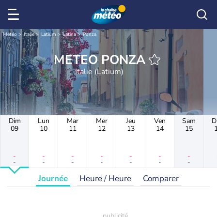
Météo
Italie
Latium
Latina
Ponza
METEO PONZA
Italie (Latium)
Dim
Lun
Mar
Mer
Jeu
Ven
Sam
D
09
10
11
12
13
14
15
-
-
-
-
-
-
-
-
-
-
-
-
-
-
Journée
Heure / Heure
Comparer