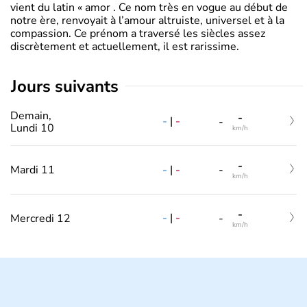
vient du latin « amor . Ce nom très en vogue au début de
notre ère, renvoyait à l’amour altruiste, universel et à la
compassion. Ce prénom a traversé les siècles assez
discrètement et actuellement, il est rarissime.
jours suivants
Demain,
-
-
|
-
-
Lundi 10
km/h
-
-
|
-
Mardi 11
-
km/h
-
-
|
-
Mercredi 12
-
km/h