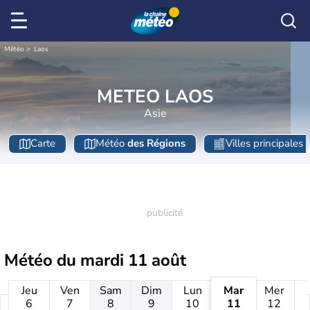
Météo
Laos
METEO LAOS
Asie
Carte
Météo
des Régions
Villes principales
Météo du
mardi 11 août
Jeu
Ven
Sam
Dim
Lun
Mar
Mer
6
7
8
9
10
11
12