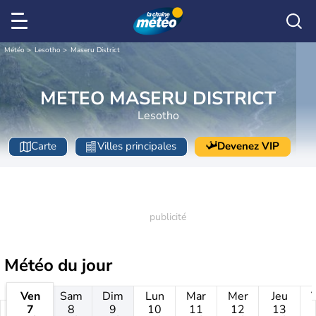
Météo
Lesotho
Maseru District
METEO MASERU DISTRICT
Lesotho
Carte
Villes principales
Devenez VIP
Météo
du jour
Ven
Sam
Dim
Lun
Mar
Mer
Jeu
7
8
9
10
11
12
13