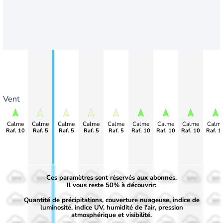
Vent
Calme
Calme
Calme
Calme
Calme
Calme
Calme
Calme
Calm
Raf. 10
Raf. 5
Raf. 5
Raf. 5
Raf. 5
Raf. 10
Raf. 10
Raf. 10
Raf. 1
Ces paramètres sont réservés aux abonnés.
50%
50%
50%
50%
50%
50%
50%
50%
50%
Il vous reste 50% à découvrir:
Quantité de précipitations, couverture nuageuse, indice de
30%
30%
30%
30%
30%
30%
30%
30%
30%
luminosité, indice UV, humidité de l'air, pression
atmosphérique et visibilité.