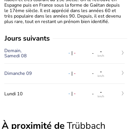
Espagne puis en France sous la forme de Gaëtan depuis
le 17ème siècle. Il est apprécié dans les années 60 et
très populaire dans les années 90. Depuis, il est devenu
plus rare, tout en restant un prénom bien identifié.
jours suivants
Demain,
-
-
|
-
-
Samedi 08
km/h
-
-
|
-
Dimanche 09
-
km/h
-
-
|
-
Lundi 10
-
km/h
À proximité de
Trübbach