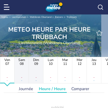
Météo
Liechtenstein
Wahlkreis Oberland
Balzers
Trübbach
METEO HEURE PAR HEURE
TRÜBBACH
Liechtenstein (Wahlkreis Oberland)
Ven
Sam
Dim
Lun
Mar
Mer
Jeu
V
07
08
09
10
11
12
13
-
-
-
-
-
-
-
-
-
-
-
-
-
-
Journée
Heure / Heure
Comparer