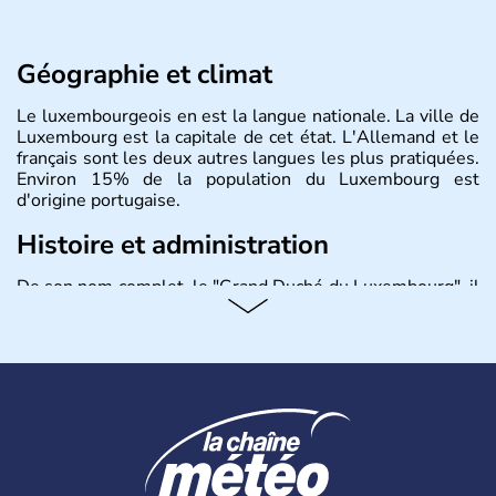
Géographie et climat
Le luxembourgeois en est la langue nationale. La ville de
Luxembourg est la capitale de cet état. L'Allemand et le
français sont les deux autres langues les plus pratiquées.
Environ 15% de la population du Luxembourg est
d'origine portugaise.
Histoire et administration
De son nom complet, le "Grand Duché du Luxembourg", il
s'agit d'un état de l'Union Européenne situé entre
l'Allemagne, la Belgique et la France. Il compte un peu
plus de 500 000 habitants, appelés Luxembourgeois. Les
celtes, les Romains puis les Francs ont historiquement
peuplé la région. Le Luxembourg est une démocratie
sous forme de monarchie constitutionnelle. Près de la
moitié de la richesse de l'état du Luxembourg provient
des ressources générées par l'activité financière.