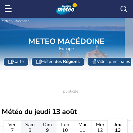
Météo
Macédoine
METEO MACÉDOINE
Europe
Carte
Météo
des Régions
Villes principales
Météo du
jeudi 13 août
Ven
Sam
Dim
Lun
Mar
Mer
Jeu
7
8
9
10
11
12
13