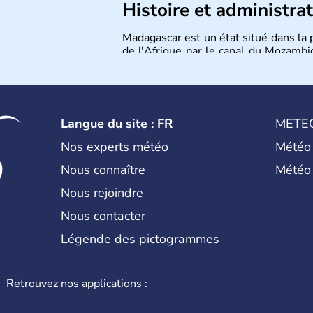
Histoire et administra
Madagascar est un état situé dans la p
de l'Afrique par le canal du Mozambi
monde. Sa capitale est Antananarivo (
région remonte à 1895. L'indépend
un peu plus de 21 millions de Malgac
Langue du site : FR
METE
Nos experts météo
Météo
Nous connaître
Météo
Nous rejoindre
Nous contacter
Légende des pictogrammes
Retrouvez nos applications :