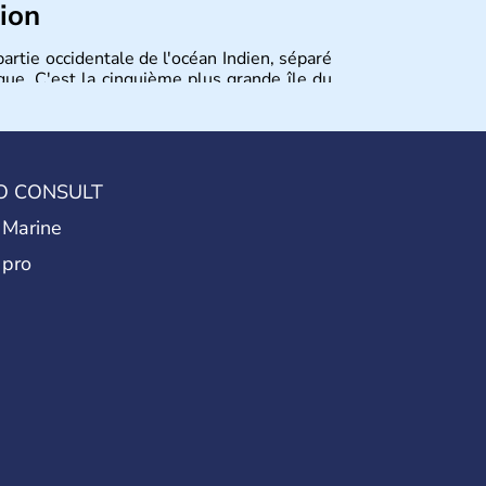
tion
artie occidentale de l'océan Indien, séparé
que. C'est la cinquième plus grande île du
Tananarive). La présence française dans la
ance est proclamée en 1960. On dénombre
hes.
O CONSULT
 Marine
 pro