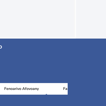
o
Fenoarivo Afovoany
Faratsiho