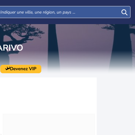
ARIVO
Devenez VIP
Jeu
Ven
Sam
Dim