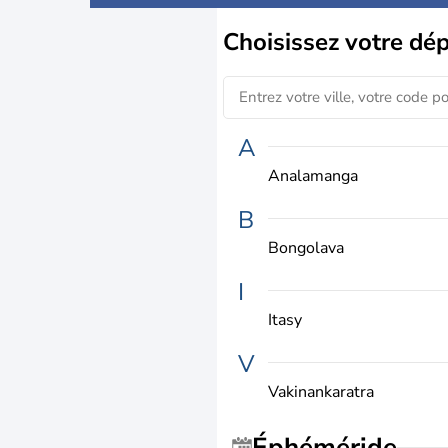
Choisissez
votre dé
A
Analamanga
B
Bongolava
I
Itasy
V
Vakinankaratra
Éphéméride