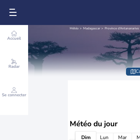
Météo
Madagascar
Province d’Antananarivo
Accueil
Radar
Ca
Se connecter
Météo
du jour
Dim
Lun
Mar
M