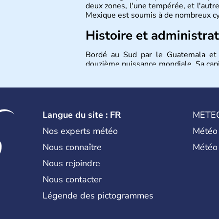
deux zones, l'une tempérée, et l'autre
Mexique est soumis à de nombreux cyclo
Histoire et administra
Bordé au Sud par le Guatemala et l
douzième puissance mondiale. Sa capit
des ressources naturelles propres au
près de 70% du Produit Intérieur Brut
Langue du site : FR
METE
Nos experts météo
Météo
Nous connaître
Météo
Nous rejoindre
Nous contacter
Légende des pictogrammes