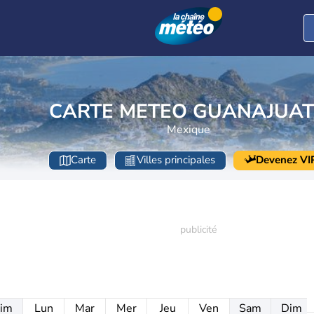
CARTE METEO GUANAJUA
Mexique
Carte
Villes principales
Devenez VI
im
Lun
Mar
Mer
Jeu
Ven
Sam
Dim