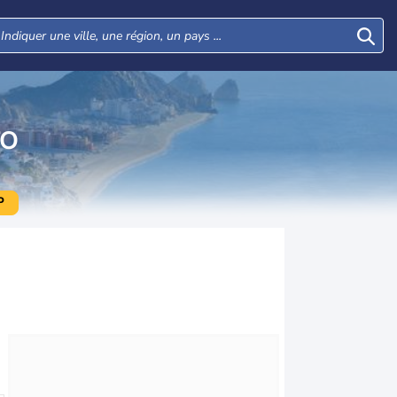
TO
P
Lun
Mar
Mer
Jeu