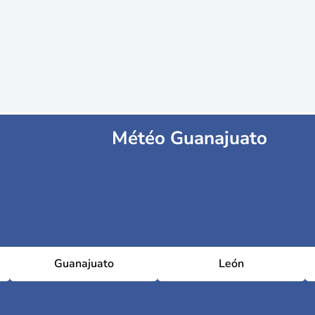
Météo Guanajuato
Guanajuato
León