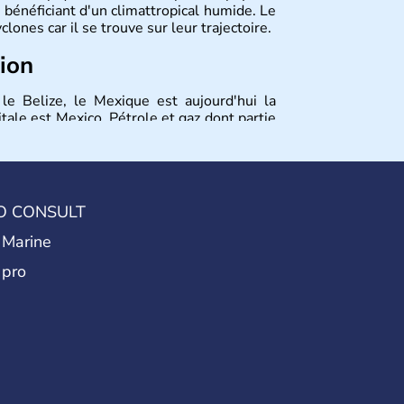
 bénéficiant d'un climattropical humide. Le
nes car il se trouve sur leur trajectoire.
tion
e Belize, le Mexique est aujourd'hui la
ale est Mexico. Pétrole et gaz dont partie
 Mexique. Le secteur tertiaire représente
.
O CONSULT
 Marine
 pro