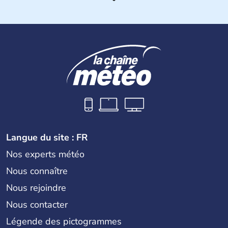
est aujourd'hui la douzième puissance mondiale. Sa
capitale est Mexico. Pétrole et gaz dont partie des
ressources naturelles propres au Mexique. Le secteur
tertiaire représente près de 70% du Produit Intérieur
Brut.
Langue du site : FR
Nos experts météo
Nous connaître
Nous rejoindre
Nous contacter
Légende des pictogrammes