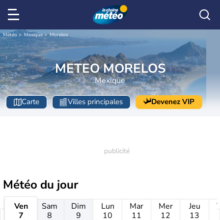
Météo
Mexique
Morelos
METEO MORELOS
Mexique
Carte
Villes principales
Devenez VIP
Météo
du jour
Ven
Sam
Dim
Lun
Mar
Mer
Jeu
7
8
9
10
11
12
13