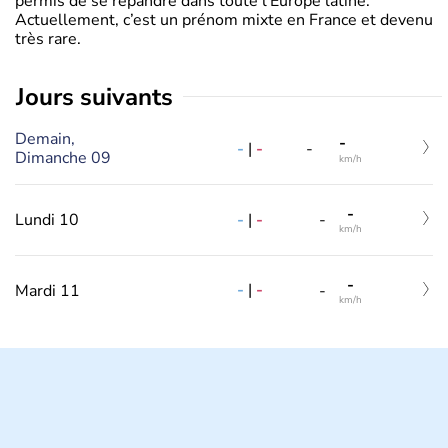
permis de se répandre dans toute l’Europe latine.
Actuellement, c’est un prénom mixte en France et devenu
très rare.
jours suivants
Demain,
-
-
|
-
-
Dimanche 09
km/h
-
-
|
-
Lundi 10
-
km/h
-
-
|
-
Mardi 11
-
km/h