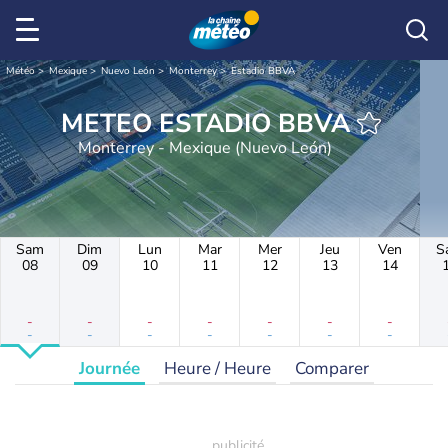
Météo
Mexique
Nuevo León
Monterrey
Estadio BBVA
METEO ESTADIO BBVA
Monterrey - Mexique (Nuevo León)
Sam
Dim
Lun
Mar
Mer
Jeu
Ven
S
08
09
10
11
12
13
14
-
-
-
-
-
-
-
-
-
-
-
-
-
-
Journée
Heure / Heure
Comparer