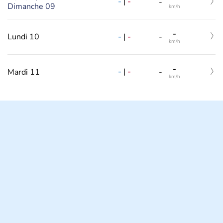
-
|
-
-
Dimanche 09
km/h
-
-
|
-
Lundi 10
-
km/h
-
-
|
-
Mardi 11
-
km/h