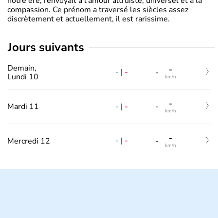
notre ère, renvoyait à l’amour altruiste, universel et à la
compassion. Ce prénom a traversé les siècles assez
discrètement et actuellement, il est rarissime.
jours suivants
Demain,
-
-
|
-
-
Lundi 10
km/h
-
-
|
-
Mardi 11
-
km/h
-
-
|
-
Mercredi 12
-
km/h