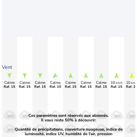
Vent
Calme
Calme
Calme
Calme
Calme
Calme
Calme
10
10
km/h
km/
Raf. 15
Raf. 15
Raf. 15
Raf. 10
Raf. 15
Raf. 15
Raf. 15
Raf. 15
Raf. 2
Ces paramètres sont réservés aux abonnés.
50%
50%
50%
50%
50%
50%
50%
50%
50%
Il vous reste 50% à découvrir:
Quantité de précipitations, couverture nuageuse, indice de
30%
30%
30%
30%
30%
30%
30%
30%
30%
luminosité, indice UV, humidité de l'air, pression