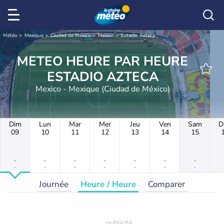
Météo
Mexique
Ciudad de México
Mexico
Estadio Azteca
METEO HEURE PAR HEURE
ESTADIO AZTECA
Mexico - Mexique (Ciudad de México)
Dim
Lun
Mar
Mer
Jeu
Ven
Sam
D
09
10
11
12
13
14
15
-
-
-
-
-
-
-
-
-
-
-
-
-
-
Journée
Heure / Heure
Comparer