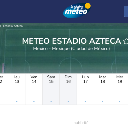
Estadio Azteca
METEO ESTADIO AZTECA
Mexico - Mexique (Ciudad de México)
er
Jeu
Ven
Sam
Dim
Lun
Mar
Mer
2
13
14
15
16
17
18
19
-
-
-
-
-
-
-
-
-
-
-
-
-
-
-
-