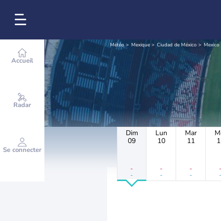
Météo
Mexique
Ciudad de México
Mexico
Accueil
Radar
Dim
Lun
Mar
M
09
10
11
1
Se connecter
-
-
-
-
-
-