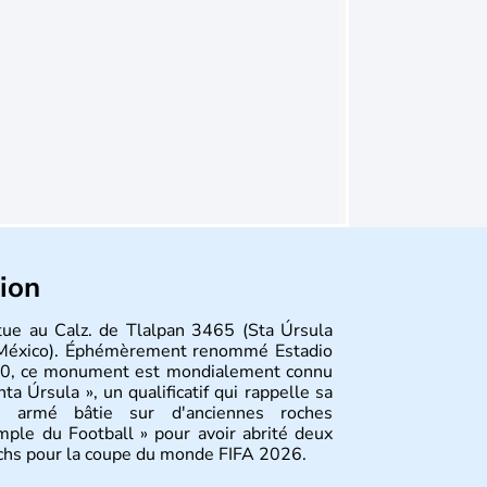
tion
itue au Calz. de Tlalpan 3465 (Sta Úrsula
México). Éphémèrement renommé Estadio
90, ce monument est mondialement connu
a Úrsula », un qualificatif qui rappelle sa
 armé bâtie sur d'anciennes roches
mple du Football » pour avoir abrité deux
atchs pour la coupe du monde FIFA 2026.