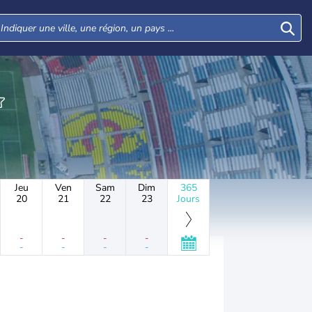
Jeu
Ven
Sam
Dim
365
20
21
22
23
Jours
-
-
-
-
-
-
-
-