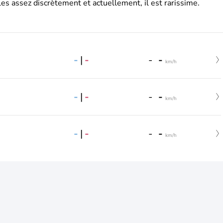
es assez discrètement et actuellement, il est rarissime.
-
|
-
-
-
km/h
-
|
-
-
-
km/h
-
|
-
-
-
km/h