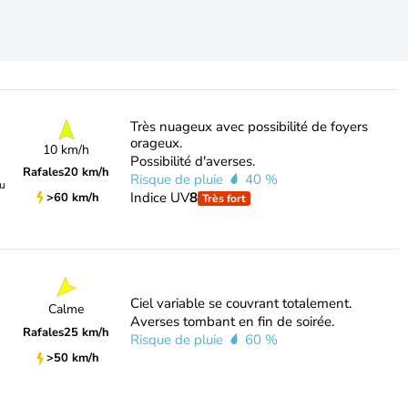
Très nuageux avec possibilité de foyers
orageux.
10 km/h
Possibilité d'averses.
Rafales
20 km/h
Risque de pluie
40 %
du
Indice UV
8
>60 km/h
Très fort
Ciel variable se couvrant totalement.
Calme
Averses tombant en fin de soirée.
Rafales
25 km/h
Risque de pluie
60 %
>50 km/h