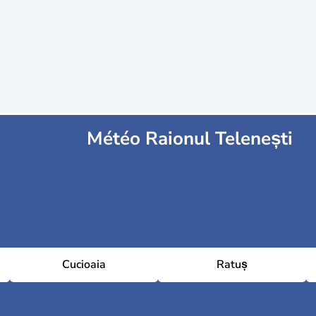
Météo Raionul Telenești
Cucioaia
Ratuș