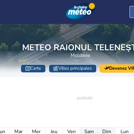
METEO RAIONUL TELENEȘT
Moldavie
Carte
Villes principales
Devenez VI
un
Mar
Mer
Jeu
Ven
Sam
Dim
Lun