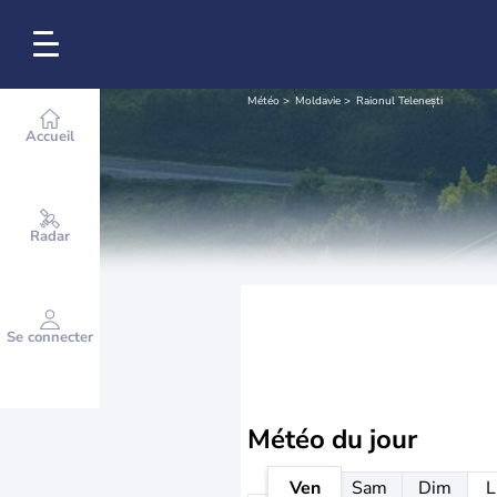
Météo
Moldavie
Raionul Telenești
Accueil
Radar
Se connecter
Météo
du jour
Ven
Sam
Dim
L