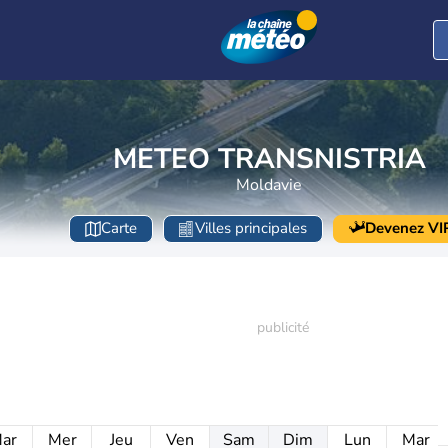
METEO TRANSNISTRIA
Moldavie
Carte
Villes principales
Devenez VI
ar
Mer
Jeu
Ven
Sam
Dim
Lun
Mar