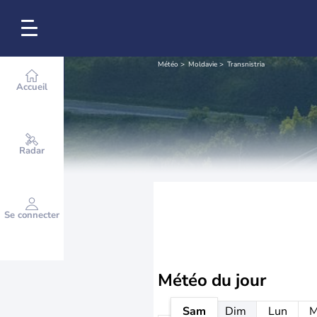
Météo
Moldavie
Transnistria
Accueil
Radar
Se connecter
Météo
du jour
Sam
Dim
Lun
M