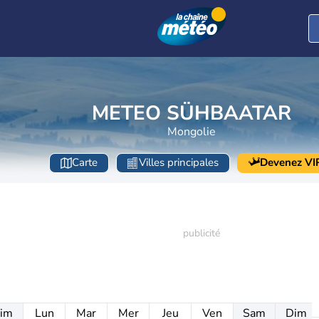
METEO SÜHBAATAR
Mongolie
Carte
Villes principales
Devenez VI
im
Lun
Mar
Mer
Jeu
Ven
Sam
Dim