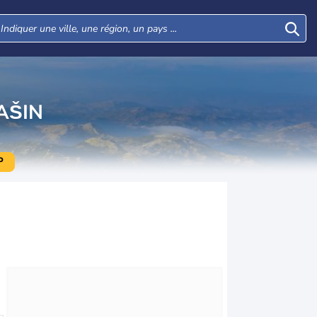
AŠIN
P
Mer
Jeu
Ven
Sam