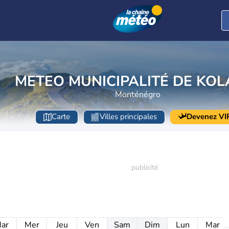
METEO MUNICIPALITÉ DE KOL
Monténégro
Carte
Villes principales
Devenez VI
ar
Mer
Jeu
Ven
Sam
Dim
Lun
Mar