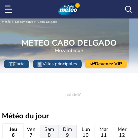
Météo
Mozambique
Cabo Delgado
METEO CABO DELGADO
Mozambique
Carte
Villes principales
Devenez VIP
Météo
du jour
Jeu
Ven
Sam
Dim
Lun
Mar
Mer
6
7
8
9
10
11
12