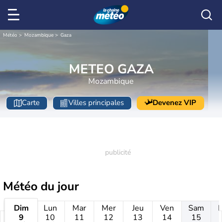
Météo
Mozambique
Gaza
METEO GAZA
Mozambique
Carte
Villes principales
Devenez VIP
Météo
du jour
Dim
Lun
Mar
Mer
Jeu
Ven
Sam
9
10
11
12
13
14
15