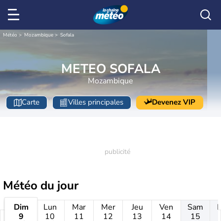
Météo
Mozambique
Sofala
METEO SOFALA
Mozambique
Carte
Villes principales
Devenez VIP
Météo
du jour
Dim
Lun
Mar
Mer
Jeu
Ven
Sam
9
10
11
12
13
14
15