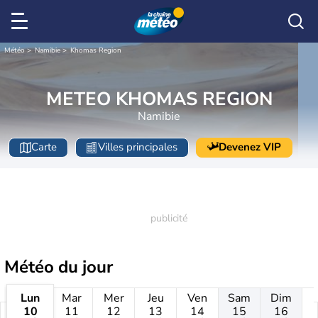
Météo
Namibie
Khomas Region
METEO KHOMAS REGION
Namibie
Carte
Villes principales
Devenez VIP
Météo
du jour
Lun
Mar
Mer
Jeu
Ven
Sam
Dim
10
11
12
13
14
15
16