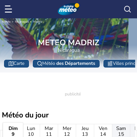
Météo
Nicaragua
Madriz
METEO MADRIZ
Nicaragua
Carte
Météo
des Départements
Villes princ
Météo
du jour
Dim
Lun
Mar
Mer
Jeu
Ven
Sam
9
10
11
12
13
14
15