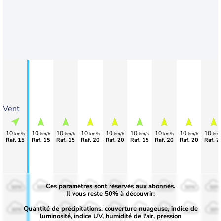
Vent
10
10
10
10
10
10
10
10
10
km/h
km/h
km/h
km/h
km/h
km/h
km/h
km/h
km/
Raf. 15
Raf. 15
Raf. 15
Raf. 20
Raf. 20
Raf. 15
Raf. 20
Raf. 20
Raf. 2
Ces paramètres sont réservés aux abonnés.
50%
50%
50%
50%
50%
50%
50%
50%
50%
Il vous reste 50% à découvrir:
Quantité de précipitations, couverture nuageuse, indice de
30%
30%
30%
30%
30%
30%
30%
30%
30%
luminosité, indice UV, humidité de l'air, pression