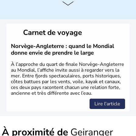
La Norvège est gouvernée par une monarchie
constitutionnelle à régime parlementaire. La monnaie
nationale est la couronne norvégienne puisque ce pays
n'a pas encore adhéré à l'euro.
Carnet de voyage
Norvège-Angleterre : quand le Mondial
donne envie de prendre le large
À l’approche du quart de finale Norvège-Angleterre
au Mondial, l’affiche invite aussi à regarder vers la
mer. Entre fjords spectaculaires, ports historiques,
côtes battues par les vents, voile, kayak et canaux,
ces deux pays racontent chacun une relation forte,
ancienne et très différente avec l’eau.
Lire l'article
À proximité de
Geiranger