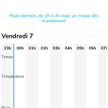
Pluie demain, de 1h à 4h avec un risque dès
maintenant.
Vendredi 7
23h
00h
01h
02h
03h
04h
05h
06h
07h
Temps
Température
Pluie