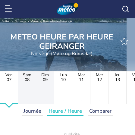
Météo
Norvège
Møre og Romsdal
Geiranger
METEO HEURE PAR HEURE
GEIRANGER
Norvège (Møre og Romsdal)
Ven
Sam
Dim
Lun
Mar
Mer
Jeu
V
07
08
09
10
11
12
13
-
-
-
-
-
-
-
-
-
-
-
-
-
-
Journée
Heure / Heure
Comparer