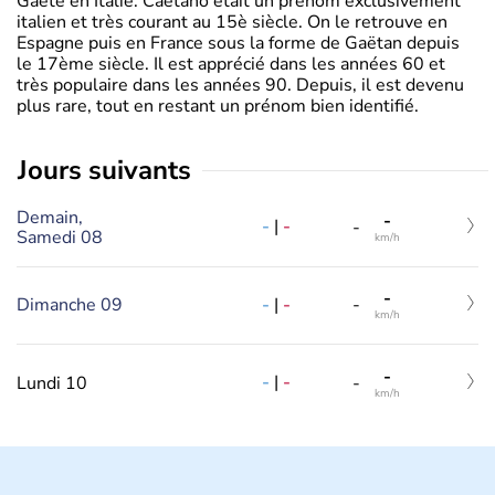
Gaëte en Italie. Caetano était un prénom exclusivement
italien et très courant au 15è siècle. On le retrouve en
Espagne puis en France sous la forme de Gaëtan depuis
le 17ème siècle. Il est apprécié dans les années 60 et
très populaire dans les années 90. Depuis, il est devenu
plus rare, tout en restant un prénom bien identifié.
jours suivants
Demain,
-
-
|
-
-
Samedi 08
km/h
-
-
|
-
Dimanche 09
-
km/h
-
-
|
-
Lundi 10
-
km/h