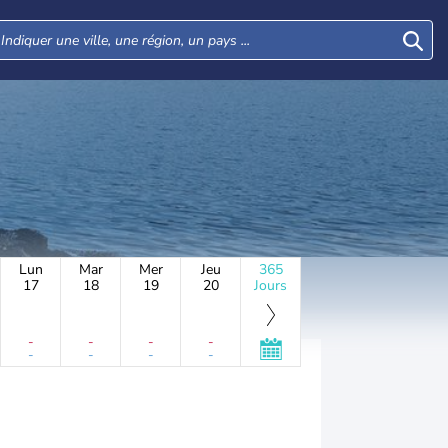
Lun
Mar
Mer
Jeu
365
17
18
19
20
Jours
-
-
-
-
-
-
-
-