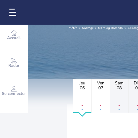
Météo
Norvège
Møre og Romsdal
Geiran
Accueil
Radar
Jeu
Ven
Sam
D
06
07
08
0
Se connecter
-
-
-
-
-
-