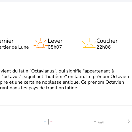
rnier
Lever
Coucher
artier de Lune
05h07
22h06
ient du latin "Octavianus", qui signifie "appartenant à
"octavus", signifiant "huitième" en latin. Le prénom Octavien
pire et une certaine noblesse antique. Ce prénom Octavien
rant dans les pays de tradition latine.
-
|
-
-
-
km/h