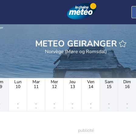
ger
METEO GEIRANGER
Norvège (Møre og Romsdal)
im
Lun
Mar
Mer
Jeu
Ven
Sam
Dim
9
10
11
12
13
14
15
16
-
-
-
-
-
-
-
-
-
-
-
-
-
-
-
-