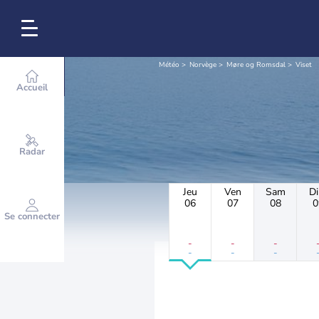
Météo
Norvège
Møre og Romsdal
Viset
Accueil
Radar
Jeu
Ven
Sam
D
06
07
08
0
Se connecter
-
-
-
-
-
-