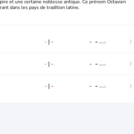
pire et une certaine noblesse antique. Ce prénom Octavien
rant dans les pays de tradition latine.
-
|
-
-
-
km/h
-
|
-
-
-
km/h
-
|
-
-
-
km/h