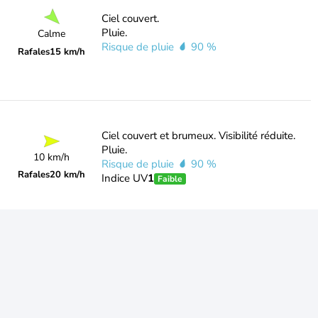
Ciel couvert.
Pluie.
Calme
Risque de pluie
90 %
Rafales
15 km/h
Ciel couvert et brumeux. Visibilité réduite.
Pluie.
10 km/h
Risque de pluie
90 %
Rafales
20 km/h
Indice UV
1
Faible