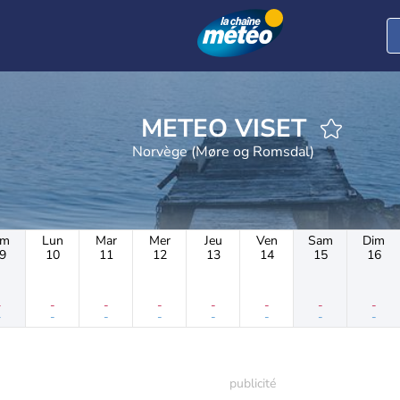
METEO VISET
Norvège (Møre og Romsdal)
im
Lun
Mar
Mer
Jeu
Ven
Sam
Dim
9
10
11
12
13
14
15
16
-
-
-
-
-
-
-
-
-
-
-
-
-
-
-
-