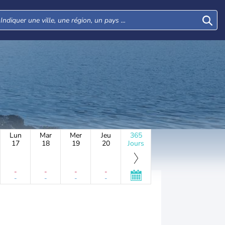
Lun
Mar
Mer
Jeu
365
17
18
19
20
Jours
-
-
-
-
-
-
-
-