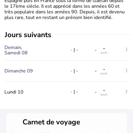
Espagne puis en France sous la forme de Gaëtan depuis
le 17ème siècle. Il est apprécié dans les années 60 et
très populaire dans les années 90. Depuis, il est devenu
plus rare, tout en restant un prénom bien identifié.
jours suivants
Demain,
-
-
|
-
-
Samedi 08
km/h
-
-
|
-
Dimanche 09
-
km/h
-
-
|
-
Lundi 10
-
km/h
Carnet de voyage