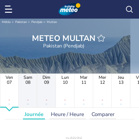
Météo
Pakistan
Pendjab
Multan
METEO MULTAN
Pakistan (Pendjab)
Ven
Sam
Dim
Lun
Mar
Mer
Jeu
V
07
08
09
10
11
12
13
-
-
-
-
-
-
-
-
-
-
-
-
-
-
Journée
Heure / Heure
Comparer