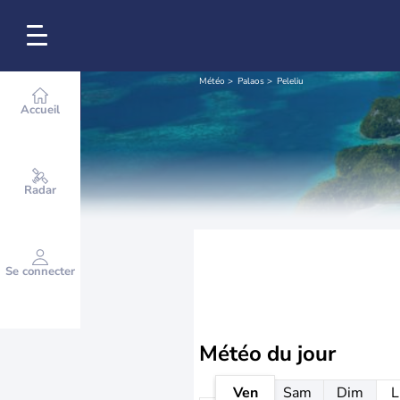
Météo
Palaos
Peleliu
Accueil
Radar
Se connecter
Météo
du jour
Ven
Sam
Dim
L