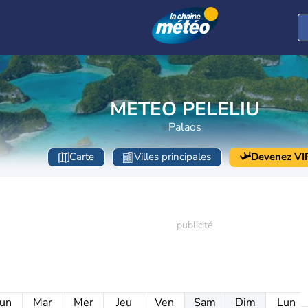
METEO PELELIU
Palaos
Carte
Villes principales
Devenez VI
un
Mar
Mer
Jeu
Ven
Sam
Dim
Lun