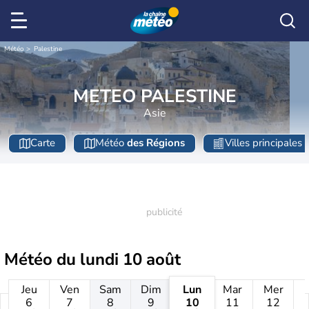
Météo
Palestine
METEO PALESTINE
Asie
Carte
Météo
des Régions
Villes principales
Météo du
lundi 10 août
Jeu
Ven
Sam
Dim
Lun
Mar
Mer
6
7
8
9
10
11
12