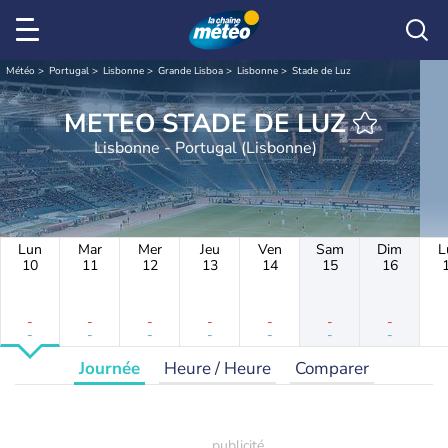
Météo
Portugal
Lisbonne
Grande Lisboa
Lisbonne
Stade de Luz
METEO STADE DE LUZ
Lisbonne - Portugal (Lisbonne)
Lun
Mar
Mer
Jeu
Ven
Sam
Dim
L
10
11
12
13
14
15
16
-
-
-
-
-
-
-
-
-
-
-
-
-
-
Journée
Heure / Heure
Comparer