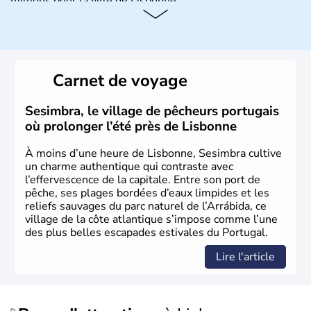
millions pour la ville de Lisbonne.
Histoire et administration
Le Portugal est à l'origine majoritairement composé de
lusitaniens, de celtes et de romains. En 1255, Lisbonne
Carnet de voyage
devient la capitale du pays et s'impose rapidement
comme point de commerce européen. Du XVe jusqu'au
XVIe siècle, le Portugal brille dans le monde entier
Sesimbra, le village de pêcheurs portugais
comme l'un des plus grands pouvoirs économiques et
où prolonger l’été près de Lisbonne
culturels. La monarchie est abolie en 1910 et la
République est instaurée. Dictature de 1926 à 1974, il
À moins d’une heure de Lisbonne, Sesimbra cultive
devient membre de l'Union Européenne en 1986.
un charme authentique qui contraste avec
l’effervescence de la capitale. Entre son port de
pêche, ses plages bordées d’eaux limpides et les
reliefs sauvages du parc naturel de l’Arrábida, ce
village de la côte atlantique s’impose comme l’une
des plus belles escapades estivales du Portugal.
Lire l'article