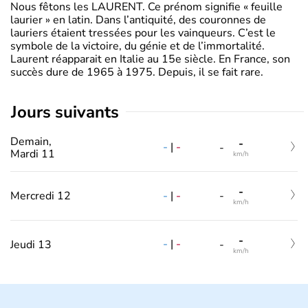
Nous fêtons les LAURENT. Ce prénom signifie « feuille
laurier » en latin. Dans l’antiquité, des couronnes de
lauriers étaient tressées pour les vainqueurs. C’est le
symbole de la victoire, du génie et de l’immortalité.
Laurent réapparait en Italie au 15e siècle. En France, son
succès dure de 1965 à 1975. Depuis, il se fait rare.
jours suivants
Demain,
-
-
|
-
-
Mardi 11
km/h
-
-
|
-
Mercredi 12
-
km/h
-
-
|
-
Jeudi 13
-
km/h