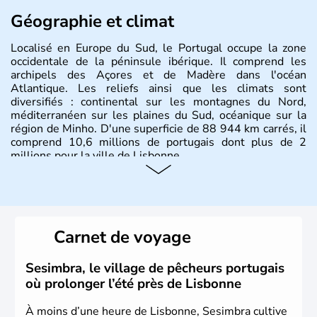
Géographie et climat
Localisé en Europe du Sud, le Portugal occupe la zone
occidentale de la péninsule ibérique. Il comprend les
archipels des Açores et de Madère dans l'océan
Atlantique. Les reliefs ainsi que les climats sont
diversifiés : continental sur les montagnes du Nord,
méditerranéen sur les plaines du Sud, océanique sur la
région de Minho. D'une superficie de 88 944 km carrés, il
comprend 10,6 millions de portugais dont plus de 2
millions pour la ville de Lisbonne.
Histoire et administration
Le Portugal est à l'origine majoritairement composé de
lusitaniens, de celtes et de romains. En 1255, Lisbonne
Carnet de voyage
devient la capitale du pays et s'impose rapidement
comme point de commerce européen. Du XVe jusqu'au
XVIe siècle, le Portugal brille dans le monde entier
Sesimbra, le village de pêcheurs portugais
comme l'un des plus grands pouvoirs économiques et
où prolonger l’été près de Lisbonne
culturels. La monarchie est abolie en 1910 et la
République est instaurée. Dictature de 1926 à 1974, il
À moins d’une heure de Lisbonne, Sesimbra cultive