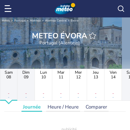
Météo
Portugal
Alentejo
Alentejo Central
Évora
METEO ÉVORA
Portugal (Alentejo)
Sam
Dim
Lun
Mar
Mer
Jeu
Ven
S
08
09
10
11
12
13
14
-
-
-
-
-
-
-
-
-
-
-
-
-
-
Journée
Heure / Heure
Comparer