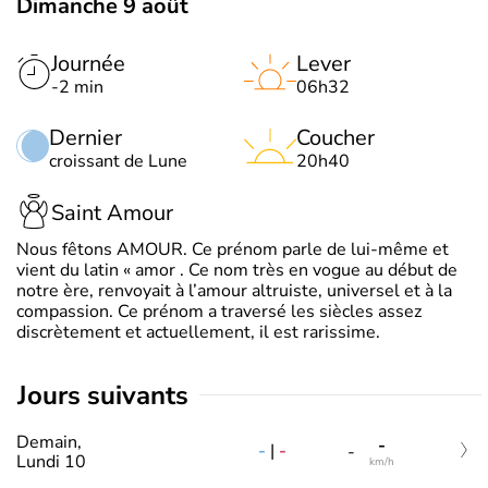
Dimanche 9 août
Journée
Lever
-2 min
06h32
Dernier
Coucher
croissant de Lune
20h40
Saint Amour
Nous fêtons AMOUR. Ce prénom parle de lui-même et
vient du latin « amor . Ce nom très en vogue au début de
notre ère, renvoyait à l’amour altruiste, universel et à la
compassion. Ce prénom a traversé les siècles assez
discrètement et actuellement, il est rarissime.
jours suivants
Demain,
-
-
|
-
-
Lundi 10
km/h