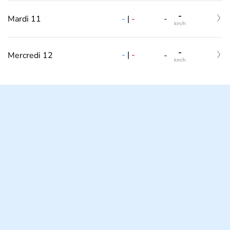
-
-
|
-
Mardi 11
-
km/h
-
-
|
-
Mercredi 12
-
km/h