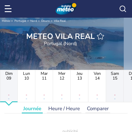
Météo
Portugal
Nord
Douro
Vila Real
METEO VILA REAL
Portugal (Nord)
Dim
Lun
Mar
Mer
Jeu
Ven
Sam
D
09
10
11
12
13
14
15
-
-
-
-
-
-
-
-
-
-
-
-
-
-
Journée
Heure / Heure
Comparer