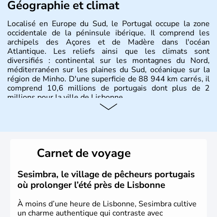
Géographie et climat
Localisé en Europe du Sud, le Portugal occupe la zone
occidentale de la péninsule ibérique. Il comprend les
archipels des Açores et de Madère dans l'océan
Atlantique. Les reliefs ainsi que les climats sont
diversifiés : continental sur les montagnes du Nord,
méditerranéen sur les plaines du Sud, océanique sur la
région de Minho. D'une superficie de 88 944 km carrés, il
comprend 10,6 millions de portugais dont plus de 2
millions pour la ville de Lisbonne.
Histoire et administration
Le Portugal est à l'origine majoritairement composé de
lusitaniens, de celtes et de romains. En 1255, Lisbonne
Carnet de voyage
devient la capitale du pays et s'impose rapidement
comme point de commerce européen. Du XVe jusqu'au
XVIe siècle, le Portugal brille dans le monde entier
Sesimbra, le village de pêcheurs portugais
comme l'un des plus grands pouvoirs économiques et
où prolonger l’été près de Lisbonne
culturels. La monarchie est abolie en 1910 et la
République est instaurée. Dictature de 1926 à 1974, il
À moins d’une heure de Lisbonne, Sesimbra cultive
devient membre de l'Union Européenne en 1986.
un charme authentique qui contraste avec