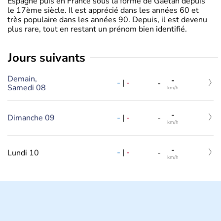
Espagne puis en France sous la forme de Gaëtan depuis
le 17ème siècle. Il est apprécié dans les années 60 et
très populaire dans les années 90. Depuis, il est devenu
plus rare, tout en restant un prénom bien identifié.
jours suivants
Demain,
-
-
|
-
-
Samedi 08
km/h
-
-
|
-
Dimanche 09
-
km/h
-
-
|
-
Lundi 10
-
km/h