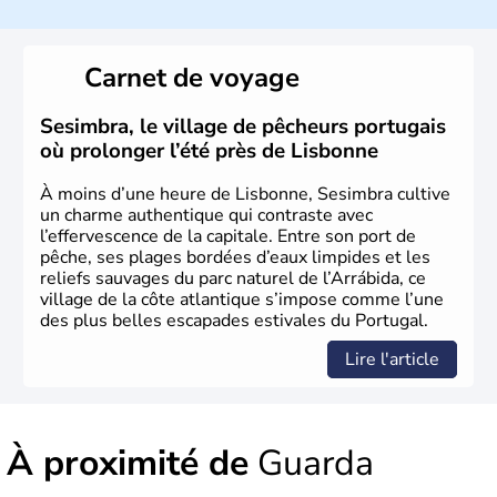
Le Portugal est à l'origine majoritairement composé de
lusitaniens, de celtes et de romains. En 1255, Lisbonne
Carnet de voyage
devient la capitale du pays et s'impose rapidement
comme point de commerce européen. Du XVe jusqu'au
XVIe siècle, le Portugal brille dans le monde entier
Sesimbra, le village de pêcheurs portugais
comme l'un des plus grands pouvoirs économiques et
où prolonger l’été près de Lisbonne
culturels. La monarchie est abolie en 1910 et la
République est instaurée. Dictature de 1926 à 1974, il
À moins d’une heure de Lisbonne, Sesimbra cultive
devient membre de l'Union Européenne en 1986.
un charme authentique qui contraste avec
l’effervescence de la capitale. Entre son port de
pêche, ses plages bordées d’eaux limpides et les
reliefs sauvages du parc naturel de l’Arrábida, ce
village de la côte atlantique s’impose comme l’une
des plus belles escapades estivales du Portugal.
Lire l'article
À proximité de
Guarda