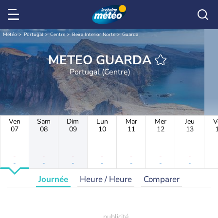
Météo
Portugal
Centre
Beira Interior Norte
Guarda
METEO GUARDA
Portugal (Centre)
Ven
Sam
Dim
Lun
Mar
Mer
Jeu
V
07
08
09
10
11
12
13
-
-
-
-
-
-
-
-
-
-
-
-
-
-
Journée
Heure / Heure
Comparer