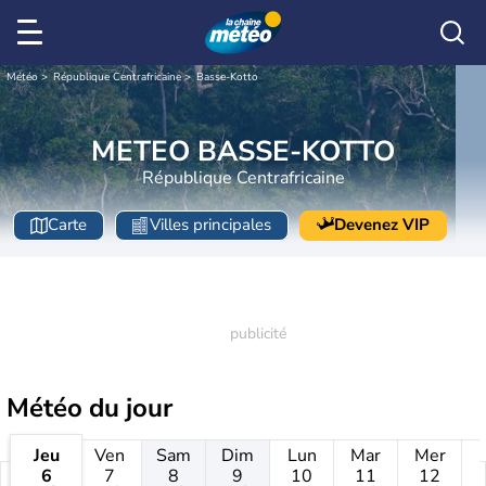
Météo
République Centrafricaine
Basse-Kotto
METEO BASSE-KOTTO
République Centrafricaine
Carte
Villes principales
Devenez VIP
Météo
du jour
Jeu
Ven
Sam
Dim
Lun
Mar
Mer
6
7
8
9
10
11
12