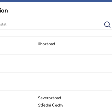
ion
Jihozápad
Severozápad
Střední Čechy