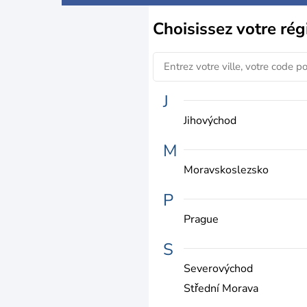
Choisissez
votre rég
J
Jihovýchod
M
Moravskoslezsko
P
Prague
S
Severovýchod
Střední Morava