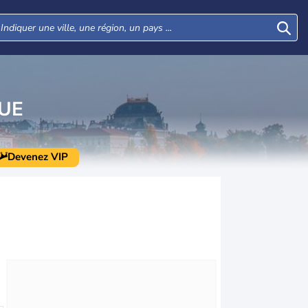
UE
Devenez VIP
Mar
Mer
Jeu
Ven