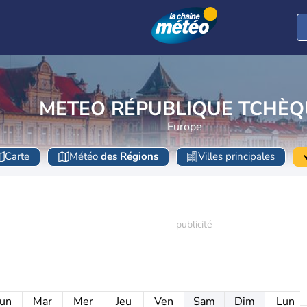
METEO RÉPUBLIQUE TCHÈQ
Europe
Carte
Météo
des Régions
Villes principales
un
Mar
Mer
Jeu
Ven
Sam
Dim
Lun