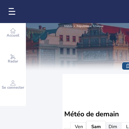
Météo
République Tchèque
Accueil
Radar
Se connecter
Météo de
demain
Ven
Sam
Dim
L