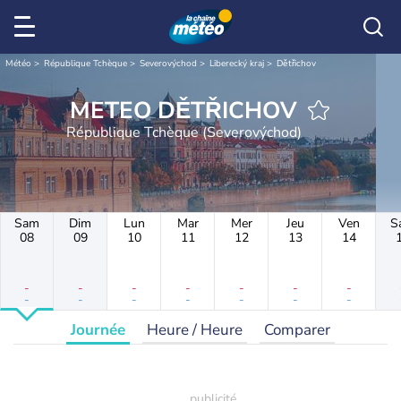
Météo
République Tchèque
Severovýchod
Liberecký kraj
Dětřichov
METEO DĚTŘICHOV
République Tchèque (Severovýchod)
Sam
Dim
Lun
Mar
Mer
Jeu
Ven
S
08
09
10
11
12
13
14
-
-
-
-
-
-
-
-
-
-
-
-
-
-
Journée
Heure / Heure
Comparer