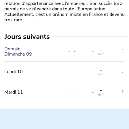
relation d’appartenance avec l’empereur. Son succès lui a
permis de se répandre dans toute l’Europe latine.
Actuellement, c’est un prénom mixte en France et devenu
très rare.
jours suivants
Demain,
-
-
|
-
-
Dimanche 09
km/h
-
-
|
-
Lundi 10
-
km/h
-
-
|
-
Mardi 11
-
km/h