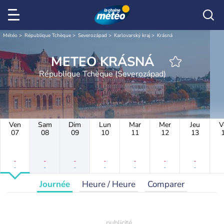
Météo
République Tchèque
Severozápad
Karlovarský kraj
Krásná
METEO KRÁSNÁ
République Tchèque (Severozápad)
Ven
Sam
Dim
Lun
Mar
Mer
Jeu
V
07
08
09
10
11
12
13
-
-
-
-
-
-
-
-
-
-
-
-
-
-
Journée
Heure / Heure
Comparer