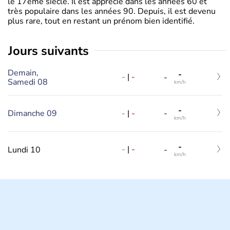
le 17ème siècle. Il est apprécié dans les années 60 et
très populaire dans les années 90. Depuis, il est devenu
plus rare, tout en restant un prénom bien identifié.
jours suivants
Demain,
-
-
|
-
-
Samedi 08
km/h
-
-
|
-
Dimanche 09
-
km/h
-
-
|
-
Lundi 10
-
km/h