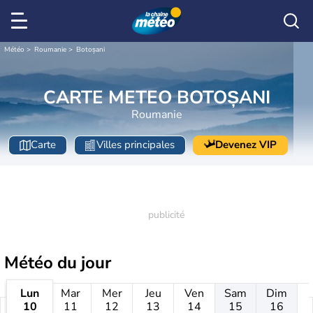
Météo
Roumanie
Botoșani
CARTE METEO BOTOȘANI
Roumanie
Carte
Villes principales
Devenez VIP
Météo
du jour
Lun
Mar
Mer
Jeu
Ven
Sam
Dim
10
11
12
13
14
15
16