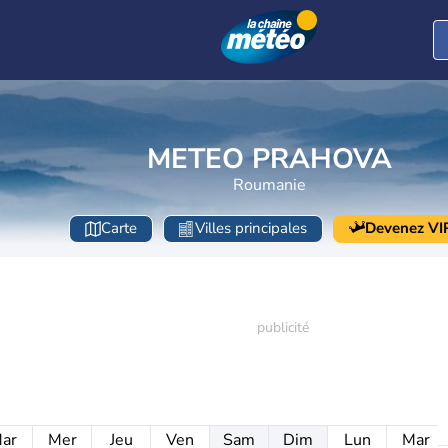
METEO PRAHOVA
Roumanie
Carte
Villes principales
Devenez VI
ar
Mer
Jeu
Ven
Sam
Dim
Lun
Mar