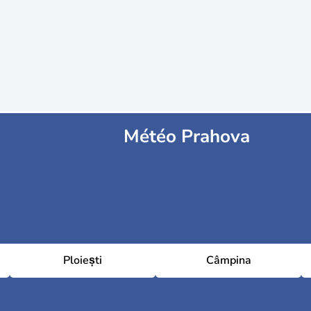
Météo Prahova
Ploiești
Câmpina