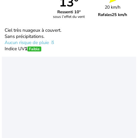
13°
20 km/h
Ressenti 10°
Rafales
25 km/h
sous l'effet du vent
Ciel très nuageux à couvert.
Sans précipitations.
Aucun risque de pluie
Indice UV
1
Faible