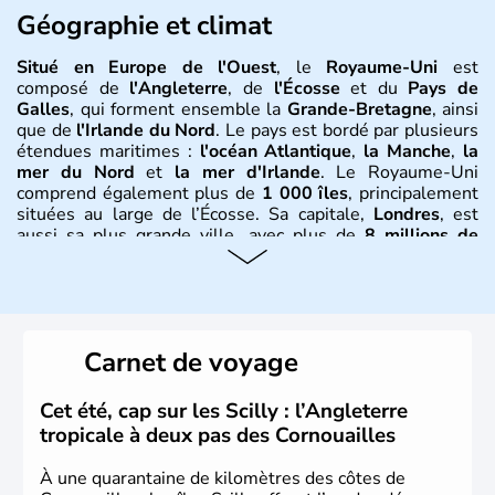
Géographie et climat
Situé en Europe de l'Ouest
, le
Royaume-Uni
est
composé de
l'Angleterre
, de
l'Écosse
et du
Pays de
Galles
, qui forment ensemble la
Grande-Bretagne
, ainsi
que de
l'Irlande du Nord
. Le pays est bordé par plusieurs
étendues maritimes :
l'océan Atlantique
,
la Manche
,
la
mer du Nord
et
la mer d'Irlande
. Le Royaume-Uni
comprend également plus de
1 000 îles
, principalement
situées au large de l’Écosse. Sa capitale,
Londres
, est
aussi sa plus grande ville, avec plus de
8 millions de
Londoniens
. La
population totale du Royaume-Uni
dépasse les
60 millions d’habitants
, appelés
Britanniques
.
Histoire et administration
Carnet de voyage
Le
Royaume-Uni
naît officiellement en 1801 avec l’
Acte
d’Union
, réunissant le
Royaume de Grande-Bretagne
et
Cet été, cap sur les Scilly : l’Angleterre
le
Royaume d’Irlande
. Puissance majeure du
Siècle des
tropicale à deux pas des Cornouailles
Lumières
, il s’illustre en
littérature
, en
sciences
et dans
l’innovation. Il devient en 1807 la première nation à abolir
À une quarantaine de kilomètres des côtes de
le
commerce d’esclaves
. Membre de l’
Union Européenne