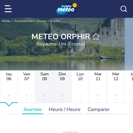
Météo
Royaume-Uni
Écosse
Orphir
METEO ORPHIR
Royaume-Uni (Écosse)
Jeu
Ven
Sam
Dim
Lun
Mar
Mer
J
06
07
08
09
10
11
12
-
-
-
-
-
-
-
-
-
-
-
-
-
-
Journée
Heure / Heure
Comparer