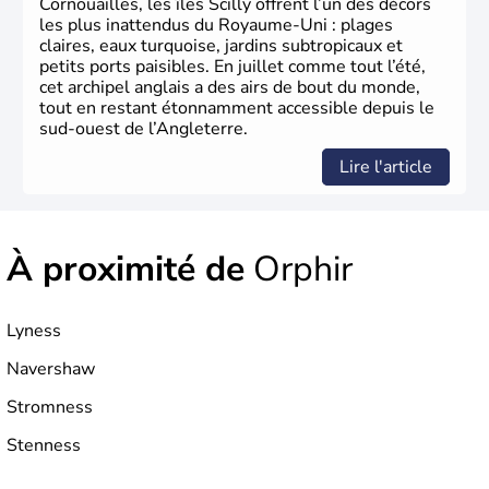
Cornouailles, les îles Scilly offrent l’un des décors
à partir de 1973, le
Royaume-Uni
engage, dès les années
les plus inattendus du Royaume-Uni : plages
1980, d’importantes
réformes économiques
fondées sur
claires, eaux turquoise, jardins subtropicaux et
le
libéralisme
, influençant durablement son
petits ports paisibles. En juillet comme tout l’été,
développement. Son
histoire riche
continue de marquer
cet archipel anglais a des airs de bout du monde,
sa culture et son rayonnement international.
tout en restant étonnamment accessible depuis le
sud-ouest de l’Angleterre.
Lire l'article
À proximité de
Orphir
Lyness
Navershaw
Stromness
Stenness