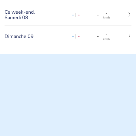
Ce week-end,
-
-
|
-
-
Samedi 08
km/h
-
-
|
-
Dimanche 09
-
km/h