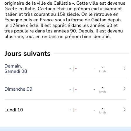
originaire de la ville de Caillatia ». Cette ville est devenue
Gaëte en Italie. Caetano était un prénom exclusivement
italien et très courant au 15è siècle. On le retrouve en
Espagne puis en France sous la forme de Gaëtan depuis
le 17ème siècle. Il est apprécié dans les années 60 et
très populaire dans les années 90. Depuis, il est devenu
plus rare, tout en restant un prénom bien identifié.
jours suivants
Demain,
-
-
|
-
-
Samedi 08
km/h
-
-
|
-
Dimanche 09
-
km/h
-
-
|
-
Lundi 10
-
km/h