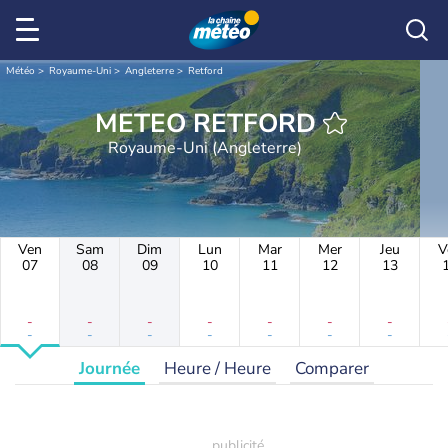
Météo
Royaume-Uni
Angleterre
Retford
METEO RETFORD
Royaume-Uni (Angleterre)
Ven
Sam
Dim
Lun
Mar
Mer
Jeu
V
07
08
09
10
11
12
13
-
-
-
-
-
-
-
-
-
-
-
-
-
-
Journée
Heure / Heure
Comparer