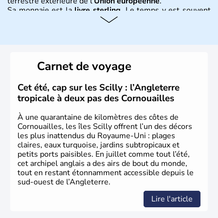
terrestre extérieure de l'
Union européenne
.
Sa monnaie est la
livre sterling
. Le temps y est souvent
instable avec de nombreuses précipitations : il s’agit d’un
climat océanique tempéré. La Croix de Saint-George est
l’emblème national qui sert d’illustration au drapeau
rouge et bleu bien connu.
Carnet de voyage
Histoire et administration
L'Angleterre est l’une des quatre nations constitutives du
Cet été, cap sur les Scilly : l’Angleterre
Royaume-Uni
. Elle est peuplée de plus de 50 millions
tropicale à deux pas des Cornouailles
d’habitants, les
Anglais
, et constitue à elle seule, près de
84% de la population de l’ensemble. Le pays s’est créé au
À une quarantaine de kilomètres des côtes de
Xème siècle et tient son nom des
Angles
, peuple
Cornouailles, les îles Scilly offrent l’un des décors
germanique installé sur ces terres. Première démocratie
les plus inattendus du Royaume-Uni : plages
parlementaire au monde, elle doit son développement à
claires, eaux turquoise, jardins subtropicaux et
l’essor industriel du XIXème siècle.
petits ports paisibles. En juillet comme tout l’été,
cet archipel anglais a des airs de bout du monde,
tout en restant étonnamment accessible depuis le
sud-ouest de l’Angleterre.
Lire l'article