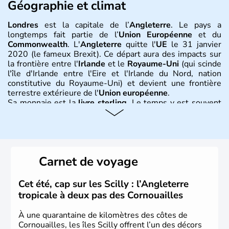
Géographie et climat
Londres
est la capitale de l’
Angleterre
. Le pays a
longtemps fait partie de l’
Union Européenne
et du
Commonwealth
. L'
Angleterre
quitte l'
UE
le 31 janvier
2020 (le fameux Brexit). Ce départ aura des impacts sur
la frontière entre l'
Irlande
et le
Royaume-Uni
(qui scinde
l'île d'Irlande entre l'Eire et l'Irlande du Nord, nation
constitutive du Royaume-Uni) et devient une frontière
terrestre extérieure de l'
Union européenne
.
Sa monnaie est la
livre sterling
. Le temps y est souvent
instable avec de nombreuses précipitations : il s’agit d’un
climat océanique tempéré. La Croix de Saint-George est
l’emblème national qui sert d’illustration au drapeau
rouge et bleu bien connu.
Carnet de voyage
Histoire et administration
L'Angleterre est l’une des quatre nations constitutives du
Cet été, cap sur les Scilly : l’Angleterre
Royaume-Uni
. Elle est peuplée de plus de 50 millions
tropicale à deux pas des Cornouailles
d’habitants, les
Anglais
, et constitue à elle seule, près de
84% de la population de l’ensemble. Le pays s’est créé au
À une quarantaine de kilomètres des côtes de
Xème siècle et tient son nom des
Angles
, peuple
Cornouailles, les îles Scilly offrent l’un des décors