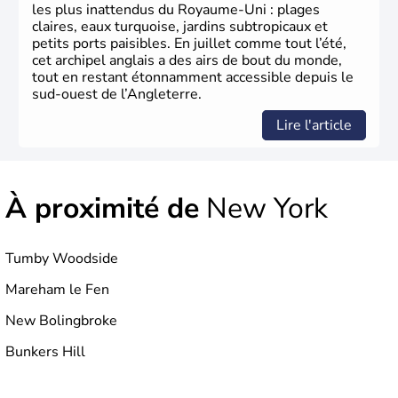
germanique installé sur ces terres. Première démocratie
les plus inattendus du Royaume-Uni : plages
parlementaire au monde, elle doit son développement à
claires, eaux turquoise, jardins subtropicaux et
l’essor industriel du XIXème siècle.
petits ports paisibles. En juillet comme tout l’été,
cet archipel anglais a des airs de bout du monde,
tout en restant étonnamment accessible depuis le
sud-ouest de l’Angleterre.
Lire l'article
À proximité de
New York
Tumby Woodside
Mareham le Fen
New Bolingbroke
Bunkers Hill