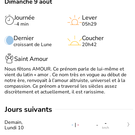
Dimanche 9 août
Journée
Lever
-4 min
05h29
Dernier
Coucher
croissant de Lune
20h42
Saint Amour
Nous fêtons AMOUR. Ce prénom parle de lui-même et
vient du latin « amor . Ce nom très en vogue au début de
notre ère, renvoyait à l’amour altruiste, universel et à la
compassion. Ce prénom a traversé les siècles assez
discrètement et actuellement, il est rarissime.
jours suivants
Demain,
-
-
|
-
-
Lundi 10
km/h