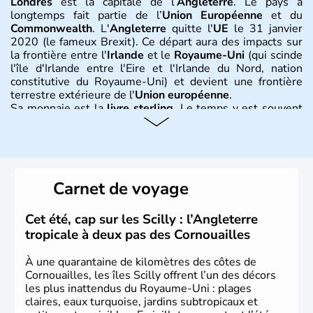
Londres
est la capitale de l’
Angleterre
. Le pays a
longtemps fait partie de l’
Union Européenne
et du
Commonwealth
. L'
Angleterre
quitte l'
UE
le 31 janvier
2020 (le fameux Brexit). Ce départ aura des impacts sur
la frontière entre l'
Irlande
et le
Royaume-Uni
(qui scinde
l'île d'Irlande entre l'Eire et l'Irlande du Nord, nation
constitutive du Royaume-Uni) et devient une frontière
terrestre extérieure de l'
Union européenne
.
Sa monnaie est la
livre sterling
. Le temps y est souvent
instable avec de nombreuses précipitations : il s’agit d’un
climat océanique tempéré. La Croix de Saint-George est
l’emblème national qui sert d’illustration au drapeau
rouge et bleu bien connu.
Carnet de voyage
Histoire et administration
L'Angleterre est l’une des quatre nations constitutives du
Cet été, cap sur les Scilly : l’Angleterre
Royaume-Uni
. Elle est peuplée de plus de 50 millions
tropicale à deux pas des Cornouailles
d’habitants, les
Anglais
, et constitue à elle seule, près de
84% de la population de l’ensemble. Le pays s’est créé au
À une quarantaine de kilomètres des côtes de
Xème siècle et tient son nom des
Angles
, peuple
Cornouailles, les îles Scilly offrent l’un des décors
germanique installé sur ces terres. Première démocratie
les plus inattendus du Royaume-Uni : plages
parlementaire au monde, elle doit son développement à
claires, eaux turquoise, jardins subtropicaux et
l’essor industriel du XIXème siècle.