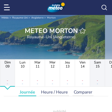
Météo
Royaume-Uni
Angleterre
Morton
METEO MORTON
Royaume-Uni (Angleterre)
Dim
Lun
Mar
Mer
Jeu
Ven
Sam
D
09
10
11
12
13
14
15
-
-
-
-
-
-
-
-
-
-
-
-
-
-
Journée
Heure / Heure
Comparer