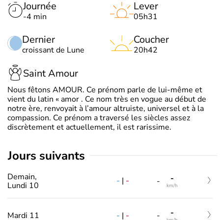
Journée
Lever
-4 min
05h31
Dernier
Coucher
croissant de Lune
20h42
Saint Amour
Nous fêtons AMOUR. Ce prénom parle de lui-même et
vient du latin « amor . Ce nom très en vogue au début de
notre ère, renvoyait à l’amour altruiste, universel et à la
compassion. Ce prénom a traversé les siècles assez
discrètement et actuellement, il est rarissime.
jours suivants
Demain,
-
-
|
-
-
Lundi 10
km/h
-
-
|
-
Mardi 11
-