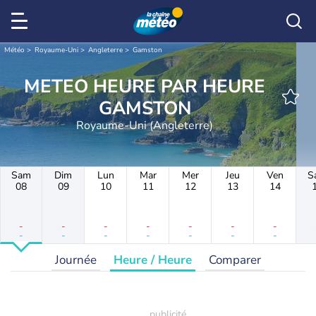
Météo
Royaume-Uni
Angleterre
Gamston
METEO HEURE PAR HEURE
GAMSTON
Royaume-Uni (Angleterre)
Sam
Dim
Lun
Mar
Mer
Jeu
Ven
S
08
09
10
11
12
13
14
-
-
-
-
-
-
-
-
-
-
-
-
-
-
Journée
Heure / Heure
Comparer