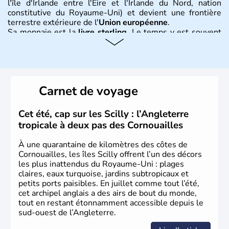
l'île d'Irlande entre l'Eire et l'Irlande du Nord, nation
constitutive du Royaume-Uni) et devient une frontière
terrestre extérieure de l'
Union européenne
.
Sa monnaie est la
livre sterling
. Le temps y est souvent
instable avec de nombreuses précipitations : il s’agit d’un
climat océanique tempéré. La Croix de Saint-George est
l’emblème national qui sert d’illustration au drapeau
rouge et bleu bien connu.
Carnet de voyage
Histoire et administration
L'Angleterre est l’une des quatre nations constitutives du
Cet été, cap sur les Scilly : l’Angleterre
Royaume-Uni
. Elle est peuplée de plus de 50 millions
tropicale à deux pas des Cornouailles
d’habitants, les
Anglais
, et constitue à elle seule, près de
84% de la population de l’ensemble. Le pays s’est créé au
À une quarantaine de kilomètres des côtes de
Xème siècle et tient son nom des
Angles
, peuple
Cornouailles, les îles Scilly offrent l’un des décors
germanique installé sur ces terres. Première démocratie
les plus inattendus du Royaume-Uni : plages
parlementaire au monde, elle doit son développement à
claires, eaux turquoise, jardins subtropicaux et
l’essor industriel du XIXème siècle.
petits ports paisibles. En juillet comme tout l’été,
cet archipel anglais a des airs de bout du monde,
tout en restant étonnamment accessible depuis le
sud-ouest de l’Angleterre.