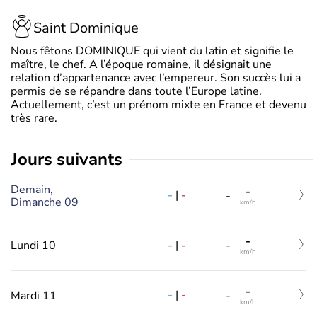
Saint Dominique
Nous fêtons DOMINIQUE qui vient du latin et signifie le
maître, le chef. A l’époque romaine, il désignait une
relation d’appartenance avec l’empereur. Son succès lui a
permis de se répandre dans toute l’Europe latine.
Actuellement, c’est un prénom mixte en France et devenu
très rare.
jours suivants
Demain,
-
-
|
-
-
Dimanche 09
km/h
-
-
|
-
Lundi 10
-
km/h
-
-
|
-
Mardi 11
-
km/h