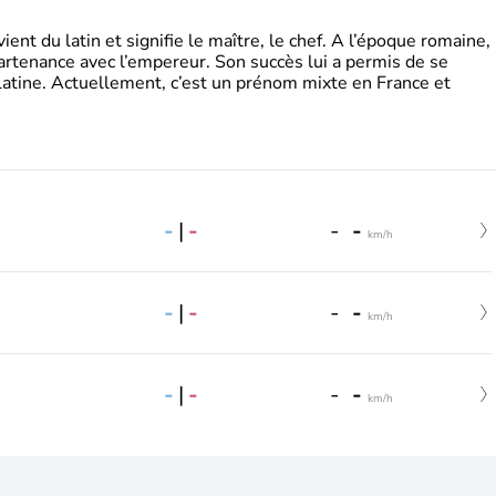
t du latin et signifie le maître, le chef. A l’époque romaine,
partenance avec l’empereur. Son succès lui a permis de se
latine. Actuellement, c’est un prénom mixte en France et
-
|
-
-
-
km/h
-
|
-
-
-
km/h
-
|
-
-
-
km/h