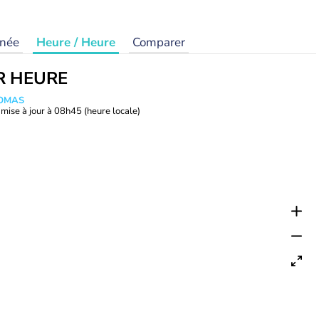
rnée
Heure / Heure
Comparer
R HEURE
HOMAS
mise à jour à
08h45
(heure locale)