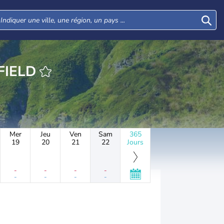
EURE BITCHFIELD
Mer
Jeu
Ven
Sam
365
19
20
21
22
Jours
-
-
-
-
-
-
-
-