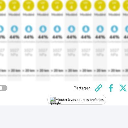
v
uv
uv
uv
uv
uv
uv
uv
uv
4
4
4
4
4
4
4
4
4
éré
Modéré
Modéré
Modéré
Modéré
Modéré
Modéré
Modéré
Modéré
Mo
4%
44%
44%
44%
44%
44%
44%
44%
44%
4
rtable
Confortable
Confortable
Confortable
Confortable
Confortable
Confortable
Confortable
Confortable
Confo
27
1027
1027
1027
1027
1027
1027
1027
1027
1
Pa
hPa
hPa
hPa
hPa
hPa
hPa
hPa
hPa
h
0 km
> 20 km
> 20 km
> 20 km
> 20 km
> 20 km
> 20 km
> 20 km
> 20 km
> 2
lente
excellente
excellente
excellente
excellente
excellente
excellente
excellente
excellente
exce
Partager
Ajouter à vos sources préférées