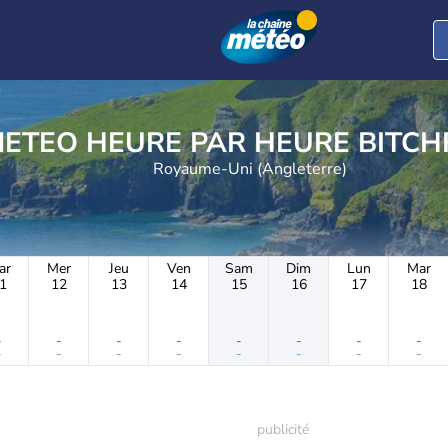
d
METEO HEURE PAR H
Royaume-Uni (Angleterre)
ar
Mer
Jeu
Ven
Sam
Dim
Lun
Mar
1
12
13
14
15
16
17
18
-
-
-
-
-
-
-
-
-
-
-
-
-
-
-
-