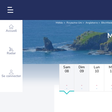
Météo
Royaume-Uni
Angleterre
Bitchfiel
Accueil
Radar
Sam
Dim
Lun
M
08
09
10
1
Se connecter
-
-
-
-
-
-