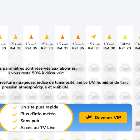
15
15
15
15
15
15
10
Calme
Ca
km/h
km/h
km/h
km/h
km/h
km/h
km/h
km/h
. 30
Raf. 30
Raf. 35
Raf. 30
Raf. 35
Raf. 35
Raf. 30
Raf. 30
Raf. 20
Raf
s paramètres sont réservés aux abonnés.
0%
50%
50%
50%
50%
50%
50%
50%
50%
Il vous reste 50% à découvrir:
uverture nuageuse, indice de luminosité, indice UV, humidité de l'air,
0%
30%
30%
30%
30%
30%
30%
30%
30%
pression atmosphérique et visibilité.
0%
10%
10%
10%
10%
10%
10%
10%
10%
00
1900
1900
1900
1900
1900
1900
1900
1900
1
Un site plus rapide
Plus d'info météo
Devenez VIP
Sans pub
0%
20%
20%
20%
20%
20%
20%
20%
20%
2
Accès au TV Live
0 lm
1000 lm
1000 lm
1000 lm
1000 lm
1000 lm
1000 lm
1000 lm
1000 lm
100