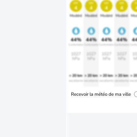
uv
uv
uv
uv
u
4
4
4
4
Modéré
Modéré
Modéré
Modéré
Mod
44%
44%
44%
44%
4
Confortable
Confortable
Confortable
Confortable
Confo
1027
1027
1027
1027
10
hPa
hPa
hPa
hPa
h
> 20 km
> 20 km
> 20 km
> 20 km
> 2
excellente
excellente
excellente
excellente
excel
Recevoir la météo de ma ville