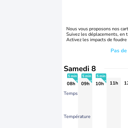
Nous vous proposons nos carte
Suivez les déplacements, en t
Activez les impacts de foudre
Pas de 
Samedi 8
5 min
5 min
5 min
11h
1
08h
09h
10h
+
+
+
Temps
Température