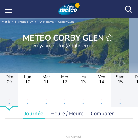
Météo
Royaume-Uni
Angleterre
Corby Glen
METEO CORBY GLEN
Royaume-Uni (Angleterre)
Dim
Lun
Mar
Mer
Jeu
Ven
Sam
D
09
10
11
12
13
14
15
-
-
-
-
-
-
-
-
-
-
-
-
-
-
Journée
Heure / Heure
Comparer