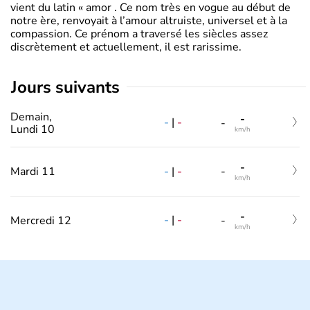
vient du latin « amor . Ce nom très en vogue au début de
notre ère, renvoyait à l’amour altruiste, universel et à la
compassion. Ce prénom a traversé les siècles assez
discrètement et actuellement, il est rarissime.
jours suivants
Demain,
-
-
|
-
-
Lundi 10
km/h
-
-
|
-
Mardi 11
-
km/h
-
-
|
-
Mercredi 12
-
km/h