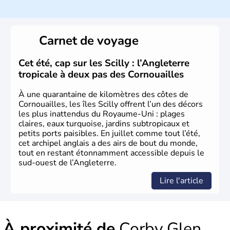
climat océanique tempéré. La Croix de Saint-George est
l’emblème national qui sert d’illustration au drapeau
rouge et bleu bien connu.
Carnet de voyage
Histoire et administration
L'Angleterre est l’une des quatre nations constitutives du
Cet été, cap sur les Scilly : l’Angleterre
Royaume-Uni
. Elle est peuplée de plus de 50 millions
tropicale à deux pas des Cornouailles
d’habitants, les
Anglais
, et constitue à elle seule, près de
84% de la population de l’ensemble. Le pays s’est créé au
À une quarantaine de kilomètres des côtes de
Xème siècle et tient son nom des
Angles
, peuple
Cornouailles, les îles Scilly offrent l’un des décors
germanique installé sur ces terres. Première démocratie
les plus inattendus du Royaume-Uni : plages
parlementaire au monde, elle doit son développement à
claires, eaux turquoise, jardins subtropicaux et
l’essor industriel du XIXème siècle.
petits ports paisibles. En juillet comme tout l’été,
cet archipel anglais a des airs de bout du monde,
tout en restant étonnamment accessible depuis le
sud-ouest de l’Angleterre.
Lire l'article
À proximité de
Corby Glen