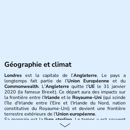
Géographie et climat
Londres
est la capitale de l’
Angleterre
. Le pays a
longtemps fait partie de l’
Union Européenne
et du
Commonwealth
. L'
Angleterre
quitte l'
UE
le 31 janvier
2020 (le fameux Brexit). Ce départ aura des impacts sur
la frontière entre l'
Irlande
et le
Royaume-Uni
(qui scinde
l'île d'Irlande entre l'Eire et l'Irlande du Nord, nation
constitutive du Royaume-Uni) et devient une frontière
terrestre extérieure de l'
Union européenne
.
Sa monnaie est la
livre sterling
. Le temps y est souvent
instable avec de nombreuses précipitations : il s’agit d’un